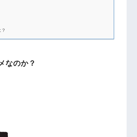
は？
メなのか？