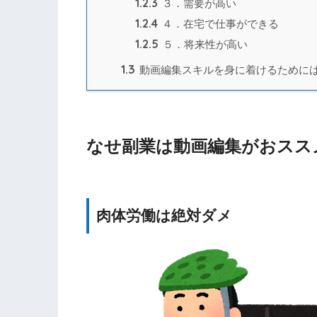
1.2.3
３．需要が高い
1.2.4
４．在宅で仕事ができる
1.2.5
５．将来性が高い
1.3
動画編集スキルを身に着けるために
なせ副業は動画編集がおスス
肉体労働は絶対ダメ