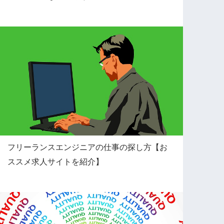
フリーランスエンジニアの仕事の探し方【お
ススメ求人サイトを紹介】