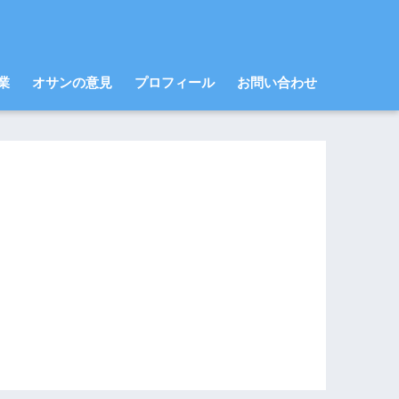
業
オサンの意見
プロフィール
お問い合わせ