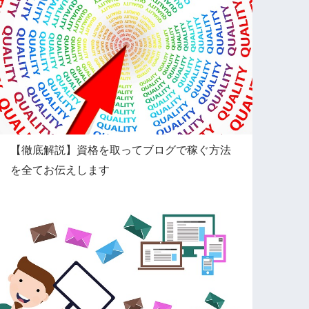
【徹底解説】資格を取ってブログで稼ぐ方法
を全てお伝えします