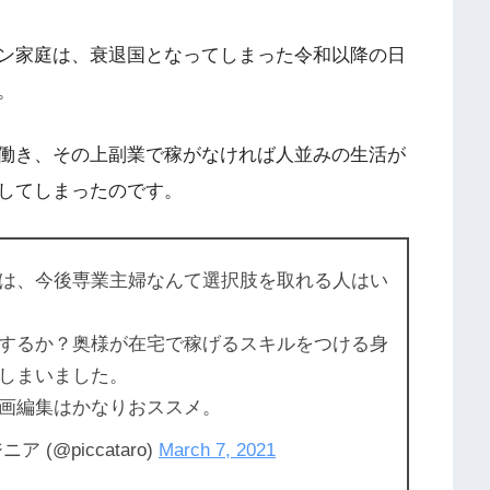
ン家庭は、衰退国となってしまった令和以降の日
。
働き、その上副業で稼がなければ人並みの生活が
してしまったのです。
は、今後専業主婦なんて選択肢を取れる人はい
するか？奥様が在宅で稼げるスキルをつける身
しまいました。
画編集はかなりおススメ。
(@piccataro)
March 7, 2021