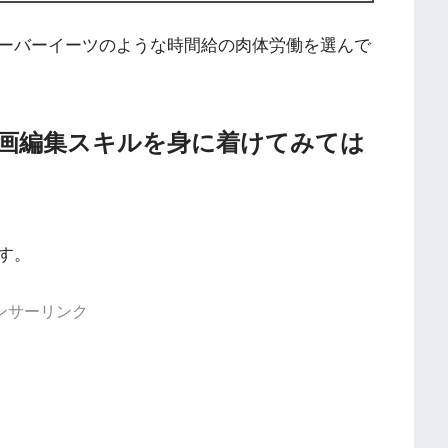
ーバーイーツのような時間給の肉体労働を選んで
画編集スキルを身に着けてみては
す。
ンサーリンク