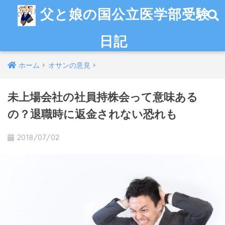
父と娘の国公立医学部受験
日記
ホーム
オサンの意見
未上場会社の社員持株会って意味ある
の？退職時に返金されない恐れも
2018/07/02